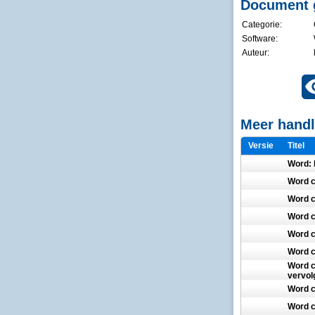
Document 
Categorie:
Software:
Auteur:
Meer handl
Versie
Titel
Word: 
Word c
Word c
Word c
Word c
Word c
Word c
vervol
Word c
Word c