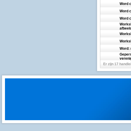
Word c
Word c
Word c
Worksh
afbeel
Worksh
Worksh
Word: 
Gepers
vereni
Er zijn 17 handl